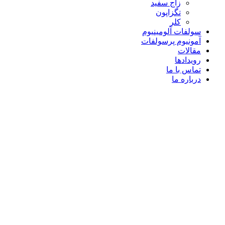
زاج سفید
تگزاپون
کلر
سولفات آلومینیوم
آمونیوم پرسولفات
مقالات
رویدادها
تماس با ما
درباره ما