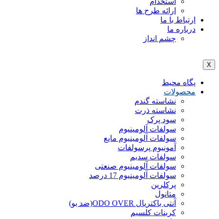
استخدام
ارائه طرح ها
ارتباط با ما
درباره ما
چشم انداز
X
پگاه محیط
محصولات
نشاسته گندم
نشاسته ذرت
سود پرک
سولفات آلومینیوم
سولفات آلومینیوم مایع
آمونیوم پرسولفات
سولفات سدیم
سولفات آلومینیوم صنعتی
سولفات آلومینیوم 17 درصد
پرکلرین
متانول
آنتی باکتریال ODO OVER(ضد بو)
کربنات کلسیم