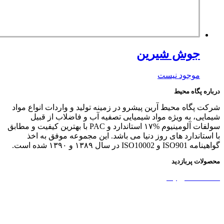
جوش شیرین
موجود نیست
درباره پگاه محیط
شرکت پگاه محیط آرین پیشرو در زمینه تولید و واردات انواع مواد
شیمایی، به ویژه مواد شیمیایی تصفیه آب و فاضلاب از قبیل
سولفات آلومینیوم %۱۷ استاندارد و PAC با بهترین کیفیت و مطابق
با استاندارد های روز دنیا می باشد. این مجموعه موفق به اخذ
گواهینامه ISO901 و ISO10002 در سال ۱۳۸۹ و ۱۳۹۰ شده است.
محصولات پربازدید
نشاسته کاتیونیک
نشاسته گندم
آمونیوم پرسولفات