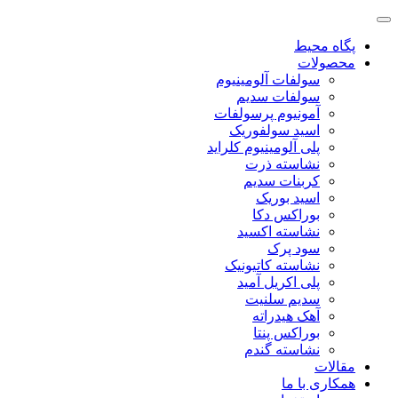
پگاه محیط
محصولات
سولفات آلومینیوم
سولفات سدیم
آمونیوم پرسولفات
اسید سولفوریک
پلی آلومینیوم کلراید
نشاسته ذرت
کربنات سدیم
اسید بوریک
بوراکس دکا
نشاسته اکسید
سود پرک
نشاسته کاتیونیک
پلی اکریل آمید
سدیم سلنیت
آهک هیدراته
بوراکس پنتا
نشاسته گندم
مقالات
همکاری با ما