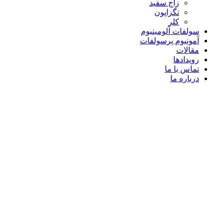
زاج سفید
تگزاپون
کلر
سولفات آلومینیوم
آمونیوم پرسولفات
مقالات
رویدادها
تماس با ما
درباره ما