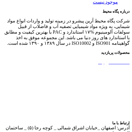
موجود نیست
درباره پگاه محیط
شرکت پگاه محیط آرین پیشرو در زمینه تولید و واردات انواع مواد
شیمایی، به ویژه مواد شیمیایی تصفیه آب و فاضلاب از قبیل
سولفات آلومینیوم %۱۷ استاندارد و PAC با بهترین کیفیت و مطابق
با استاندارد های روز دنیا می باشد. این مجموعه موفق به اخذ
گواهینامه ISO901 و ISO10002 در سال ۱۳۸۹ و ۱۳۹۰ شده است.
محصولات پربازدید
نشاسته کاتیونیک
نشاسته گندم
آمونیوم پرسولفات
سولفات آلومینیوم
بوراکس دکا و پنتا
آهک هیدراته
ارتباط با ما
آدرس: اصفهان _خیابان اشراق شمالی _ کوچه رجا (۵) _ ساختمان