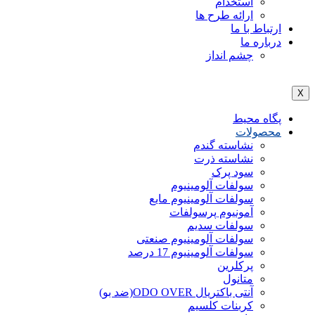
استخدام
ارائه طرح ها
ارتباط با ما
درباره ما
چشم انداز
X
پگاه محیط
محصولات
نشاسته گندم
نشاسته ذرت
سود پرک
سولفات آلومینیوم
سولفات آلومینیوم مایع
آمونیوم پرسولفات
سولفات سدیم
سولفات آلومینیوم صنعتی
سولفات آلومینیوم 17 درصد
پرکلرین
متانول
آنتی باکتریال ODO OVER(ضد بو)
کربنات کلسیم