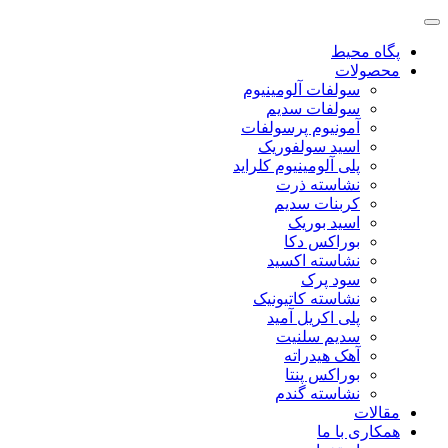
پگاه محیط
محصولات
سولفات آلومینیوم
سولفات سدیم
آمونیوم پرسولفات
اسید سولفوریک
پلی آلومینیوم کلراید
نشاسته ذرت
کربنات سدیم
اسید بوریک
بوراکس دکا
نشاسته اکسید
سود پرک
نشاسته کاتیونیک
پلی اکریل آمید
سدیم سلنیت
آهک هیدراته
بوراکس پنتا
نشاسته گندم
مقالات
همکاری با ما