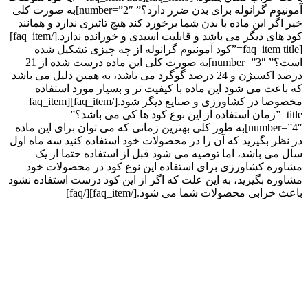
آمونیوم گرانوله برای بدن ضرر دارد؟” number=”2″]به صورت کلی
خیر اگر این ماده با بدن شما برخورد کند هیچ تاثیری ندارد و همانند
کود های دیگر می باشد و قابلیت اسیدی و خورانده ندارد.[/faq_item]
[faq_item title=”کود آمونیوم گرانوله از چه چیزی تشکیل شده
است؟” number=”3″]به صورت کلی این ماده درست شده از 21
درصد اکسیژن و 24 درصد گوگرد می باشد، به همین دلیل می باشد
که باعث می شود این ماده با کیفیت تر و بسیار مورد استفاده
مخصوصا در کشاورزی و صنایع دیگر شود.[/faq_item][faq_item
title=”زمان استفاده از این نوع کود ها کی می باشد؟”
number=”4″]به طور کلی بهترین زمانی که می توان برای این ماده
در نظر بگیرید که آن را در محصولات خود استفاده کنید سه ماه اول
سال می باشد، اما توصیه می شود قبل از استفاده حتما از یک
مشاوره کشاورزی برای استفاده این نوع کود در محصولات خود
مشاوره بگیرید، به این علت که اگر از این کود درست استفاده نشود
باعث خرابی محصولات شما می شود.[/faq_item][/faq]