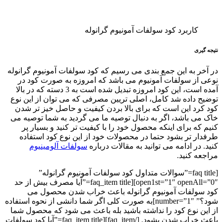
کاربرد کود سولفات آمونیوم گرانوله
نتیجه گیری
در آخر به این جمع بندی می رسیم که کود سولفات آمونیوم گرانوله
نوعی از سولفات آمونیوم می باشد که امروزه به صورت کود در
آمده است، این کود امروزه تبدیل شده است به 3 دسته که در بالا
توضیح داده شد کامل، اصلی تریین مصرفی که می توان از این نوع
کود کرد این است که برای بالا بردن کیفیت و حاصل خیز تر شدن
خاک می باشد، اگر به دنبال توصیه ما می گردید به شما توصیه می
کنیم که برای اینکه محصول خود را با کیفیت تر کنید و بسیار پر
طرفدار تر بشود حتما در محصولات خود از این نوع کود استفاده
کنید. در ادامه می توانید به مقالات درباره
سولفات آلومینیوم
مراجعه کنید.
[faq title=”سوالات متداول کود سولفات آمونیوم گرانوله”
open1st=”1″ openAll=”0″][faq_item title=”آیا مصرف بیش از حد
کود سولفات آمونیوم گرانوله باعث خراب شدن محصول می
شود؟” number=”1″]به صورت کلی اگر شما دانشی از نحوه استفاده
از این نوع کود را نداشته باشید بله باعث می شود که محصول شما
باعث خراب شدن بشود. [/faq_item][faq_item title=”آیا کود سولفات