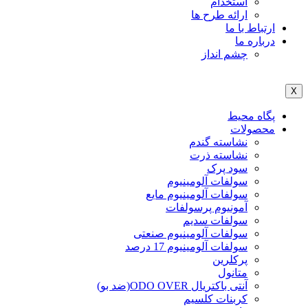
استخدام
ارائه طرح ها
ارتباط با ما
درباره ما
چشم انداز
X
پگاه محیط
محصولات
نشاسته گندم
نشاسته ذرت
سود پرک
سولفات آلومینیوم
سولفات آلومینیوم مایع
آمونیوم پرسولفات
سولفات سدیم
سولفات آلومینیوم صنعتی
سولفات آلومینیوم 17 درصد
پرکلرین
متانول
آنتی باکتریال ODO OVER(ضد بو)
کربنات کلسیم