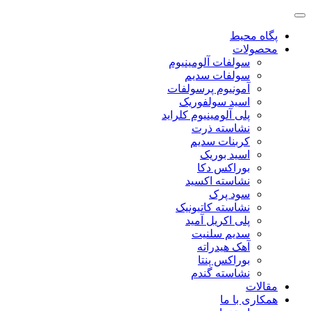
پگاه محیط
محصولات
سولفات آلومینیوم
سولفات سدیم
آمونیوم پرسولفات
اسید سولفوریک
پلی آلومینیوم کلراید
نشاسته ذرت
کربنات سدیم
اسید بوریک
بوراکس دکا
نشاسته اکسید
سود پرک
نشاسته کاتیونیک
پلی اکریل آمید
سدیم سلنیت
آهک هیدراته
بوراکس پنتا
نشاسته گندم
مقالات
همکاری با ما