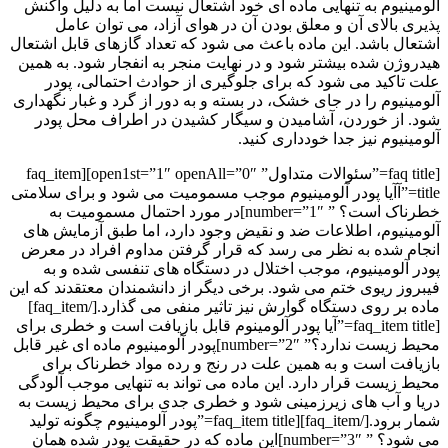
آلومینیوم به تنهایی ماده ای خود اشتعال نیست اما به دلیل واکنش
پذیری بالای آن و معلق بودن آن در هوای آزاد، می توان عامل
اشتعال باشد. این ماده باعث می شود که تعداد گازهای قابل اشتعال
هیدروژن شده بیشتر شود و در نهایت منجر به انفجار شود. به همین
علت تاکید می شود که برای جلوگیری از حوادث احتمالی، پودر
آلومینیوم را در جای خشک، در بسته و به دور از گرد و غبار نگهداری
شود. از خوردن، آشامیدن و سیگار کشیدن در اطراف محل پودر
آلومینیوم نیز جدا خودداری کنید.
[faq title=”سئوالات متداول” open1st=”1″ openAll=”0″][faq_item
title=”آآیا پودر آلومینیوم موجب مسمومیت می شود و برای سلامتی
خطرناک است؟ ” number=”1″]در مورد احتمال مسمومیت به
آلومینیوم، اطلاعات ضد و نقیض وجود دارد، اما طبق آزمایش های
انجام شده به نظر می رسد که قرار گرفتن مداوم افراد در معرض
پودر آلومینیوم، موجب اختلال در دستگاه های تنفسی شده و به
فیبروز ریوی ختم می شود. برخی دیگر از دانشمندان معتقدند که این
ماده بر روی دستگاه گوارش نیز تاثیر منفی می گذارد.[/faq_item]
[faq_item title=”آیا پودر آلومینوم قابل بازیافت است و خطری برای
محیط زیست ندارد؟” number=”2″]پودر آلومینیوم ماده ای غیر قابل
بازیافت است و به همین علت در رنج و رده مواد خطرناک برای
محیط زیست قرار دارد. این ماده می تواند به تنهایی موجب آلودگی
دریا و آب های زیرزمینی شود و خطری جدی برای محیط زیست به
شمار برود.[/faq_item][faq_item title=”پودر آلومینیوم چگونه تولید
می شود؟ ” number=”3″]این ماده که در حقیقت پودر شده همان