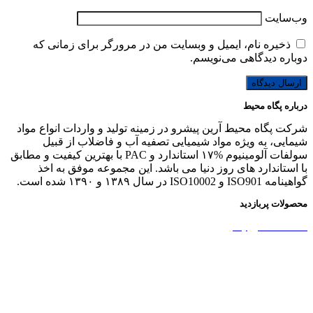
وب‌سایت
ذخیره نام، ایمیل و وبسایت من در مرورگر برای زمانی که
دوباره دیدگاهی می‌نویسم.
درباره پگاه محیط
شرکت پگاه محیط آرین پیشرو در زمینه تولید و واردات انواع مواد
شیمایی، به ویژه مواد شیمیایی تصفیه آب و فاضلاب از قبیل
سولفات آلومینیوم %۱۷ استاندارد و PAC با بهترین کیفیت و مطابق
با استاندارد های روز دنیا می باشد. این مجموعه موفق به اخذ
گواهینامه ISO901 و ISO10002 در سال ۱۳۸۹ و ۱۳۹۰ شده است.
محصولات پربازدید
نشاسته کاتیونیک
نشاسته گندم
آمونیوم پرسولفات
سولفات آلومینیوم