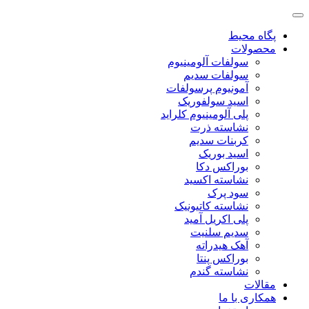
پگاه محیط
محصولات
سولفات آلومینیوم
سولفات سدیم
آمونیوم پرسولفات
اسید سولفوریک
پلی آلومینیوم کلراید
نشاسته ذرت
کربنات سدیم
اسید بوریک
بوراکس دکا
نشاسته اکسید
سود پرک
نشاسته کاتیونیک
پلی اکریل آمید
سدیم سلنیت
آهک هیدراته
بوراکس پنتا
نشاسته گندم
مقالات
همکاری با ما