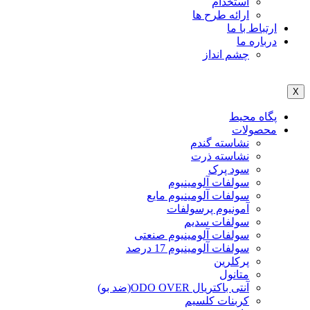
استخدام
ارائه طرح ها
ارتباط با ما
درباره ما
چشم انداز
X
پگاه محیط
محصولات
نشاسته گندم
نشاسته ذرت
سود پرک
سولفات آلومینیوم
سولفات آلومینیوم مایع
آمونیوم پرسولفات
سولفات سدیم
سولفات آلومینیوم صنعتی
سولفات آلومینیوم 17 درصد
پرکلرین
متانول
آنتی باکتریال ODO OVER(ضد بو)
کربنات کلسیم