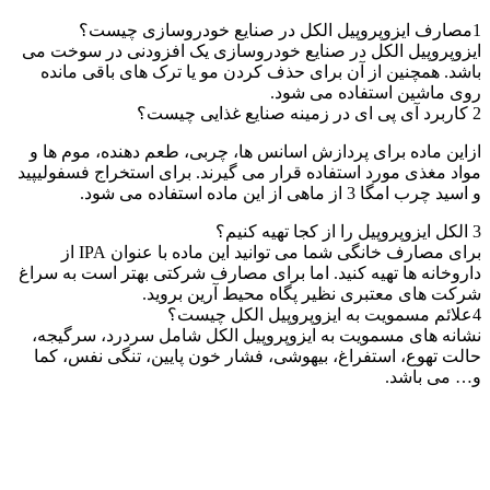
1
مصارف ایزوپروپیل الکل در صنایع خودروسازی چیست؟
ایزوپروپیل الکل در صنایع خودروسازی یک افزودنی در سوخت می
باشد. همچنین از آن برای حذف کردن مو یا ترک های باقی مانده
روی ماشین استفاده می شود.
2
کاربرد آی پی ای در زمینه صنایع غذایی چیست؟
ازاین ماده برای پردازش اسانس ها، چربی، طعم دهنده، موم ها و
مواد مغذی مورد استفاده قرار می گیرند. برای استخراج فسفولیپید
و اسید چرب امگا 3 از ماهی از این ماده استفاده می شود.
3
الکل ایزوپروپیل را از کجا تهیه کنیم؟
برای مصارف خانگی شما می توانید این ماده با عنوان IPA از
داروخانه ها تهیه کنید. اما برای مصارف شرکتی بهتر است به سراغ
شرکت های معتبری نظیر پگاه محیط آرین بروید.
4
علائم مسمویت به ایزوپروپیل الکل چیست؟
نشانه های مسمویت به ایزوپروپیل الکل شامل سردرد، سرگیجه،
حالت تهوع، استفراغ، بیهوشی، فشار خون پایین، تنگی نفس، کما
و… می باشد.