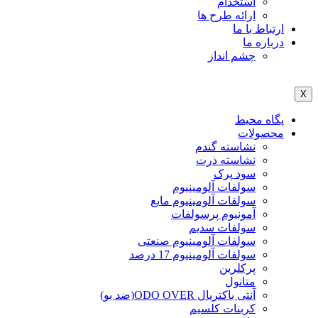
استخدام
ارائه طرح ها
ارتباط با ما
درباره ما
چشم انداز
X
پگاه محیط
محصولات
نشاسته گندم
نشاسته ذرت
سود پرک
سولفات آلومینیوم
سولفات آلومینیوم مایع
آمونیوم پرسولفات
سولفات سدیم
سولفات آلومینیوم صنعتی
سولفات آلومینیوم 17 درصد
پرکلرین
متانول
آنتی باکتریال ODO OVER(ضد بو)
کربنات کلسیم