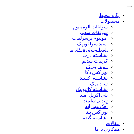
پگاه محیط
محصولات
سولفات آلومینیوم
سولفات سدیم
آمونیوم پرسولفات
اسید سولفوریک
پلی آلومینیوم کلراید
نشاسته ذرت
کربنات سدیم
اسید بوریک
بوراکس دکا
نشاسته اکسید
سود پرک
نشاسته کاتیونیک
پلی اکریل آمید
سدیم سلنیت
آهک هیدراته
بوراکس پنتا
نشاسته گندم
مقالات
همکاری با ما