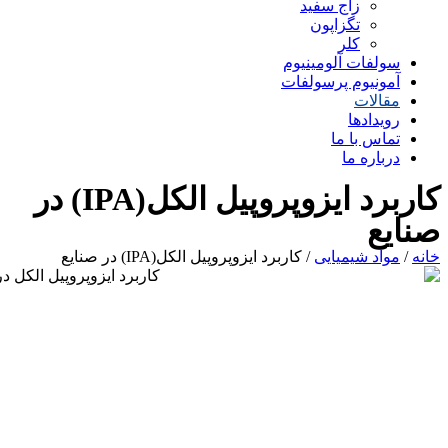
زاج سفید
تگزاپون
کلر
سولفات آلومینیوم
آمونیوم پرسولفات
مقالات
رویدادها
تماس با ما
درباره ما
کاربرد ایزوپروپیل الکل(IPA) در
صنایع
خانه
/
مواد شیمیایی
/ کاربرد ایزوپروپیل الکل(IPA) در صنایع