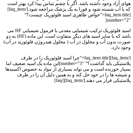
هوای آزاد وجود داشته باشد. اگر با چشم تماس پیدا کرد بهتر است
که با آب شسته شود و فورا به یک پزشک مراجعه شود.[/faq_item]
[faq_item title=”خواص ظاهری اسید فلوئوریک چیست؟”
number=”2″]
اسید فلوئوریک ترکیب شیمیایی معدنی با فرمول شیمیایی HF می
باشد که با سایر اسید های دیگر متفاوت است. این ماده (HF) به دو
صورت بدون آب و محلول در آب ( محلول هیدروژن فلوئورید در آب)
وجود دارد.
[/faq_item][faq_item title=”چرا اسید فلوئوریک را در ظرف
پلاستیکی باید گذاشت؟” number=”3″]این ماده یک اسید ضعیف اما
بسیار خورنده است و می تواند بسیاری از مواد به خصوص اکسیدها
و شیشه ها را در خود حل کند و به همین دلیل آن را در ظرف
پلاستیکی قرار می دهند.[/faq_item][/faq]