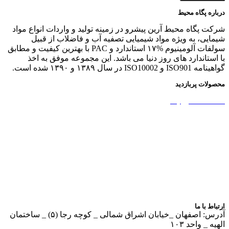
درباره پگاه محیط
شرکت پگاه محیط آرین پیشرو در زمینه تولید و واردات انواع مواد
شیمایی، به ویژه مواد شیمیایی تصفیه آب و فاضلاب از قبیل
سولفات آلومینیوم %۱۷ استاندارد و PAC با بهترین کیفیت و مطابق
با استاندارد های روز دنیا می باشد. این مجموعه موفق به اخذ
گواهینامه ISO901 و ISO10002 در سال ۱۳۸۹ و ۱۳۹۰ شده است.
محصولات پربازدید
نشاسته کاتیونیک
نشاسته گندم
آمونیوم پرسولفات
سولفات آلومینیوم
بوراکس دکا و پنتا
آهک هیدراته
ارتباط با ما
آدرس: اصفهان _خیابان اشراق شمالی _ کوچه رجا (۵) _ ساختمان
الهیه _ واحد ۱۰۳