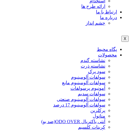
استخدام
ارائه طرح ها
ارتباط با ما
درباره ما
چشم انداز
X
پگاه محیط
محصولات
نشاسته گندم
نشاسته ذرت
سود پرک
سولفات آلومینیوم
سولفات آلومینیوم مایع
آمونیوم پرسولفات
سولفات سدیم
سولفات آلومینیوم صنعتی
سولفات آلومینیوم 17 درصد
پرکلرین
متانول
آنتی باکتریال ODO OVER(ضد بو)
کربنات کلسیم