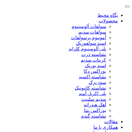
پگاه محیط
محصولات
سولفات آلومینیوم
سولفات سدیم
آمونیوم پرسولفات
اسید سولفوریک
پلی آلومینیوم کلراید
نشاسته ذرت
کربنات سدیم
اسید بوریک
بوراکس دکا
نشاسته اکسید
سود پرک
نشاسته کاتیونیک
پلی اکریل آمید
سدیم سلنیت
آهک هیدراته
بوراکس پنتا
نشاسته گندم
مقالات
همکاری با ما