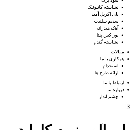
سود پرک
نشاسته کاتیونیک
پلی اکریل آمید
سدیم سلنیت
آهک هیدراته
بوراکس پنتا
نشاسته گندم
مقالات
همکاری با ما
استخدام
ارائه طرح ها
ارتباط با ما
درباره ما
چشم انداز
X