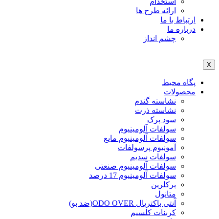
استخدام
ارائه طرح ها
ارتباط با ما
درباره ما
چشم انداز
X
پگاه محیط
محصولات
نشاسته گندم
نشاسته ذرت
سود پرک
سولفات آلومینیوم
سولفات آلومینیوم مایع
آمونیوم پرسولفات
سولفات سدیم
سولفات آلومینیوم صنعتی
سولفات آلومینیوم 17 درصد
پرکلرین
متانول
آنتی باکتریال ODO OVER(ضد بو)
کربنات کلسیم