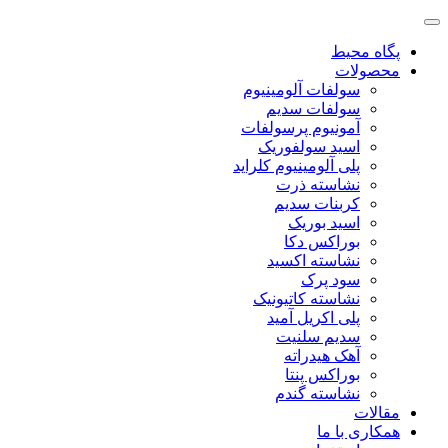
پگاه محیط
محصولات
سولفات آلومینیوم
سولفات سدیم
آمونیوم پرسولفات
اسید سولفوریک
پلی آلومینیوم کلراید
نشاسته ذرت
کربنات سدیم
اسید بوریک
بوراکس دکا
نشاسته اکسید
سود پرک
نشاسته کاتیونیک
پلی اکریل آمید
سدیم سلنیت
آهک هیدراته
بوراکس پنتا
نشاسته گندم
مقالات
همکاری با ما