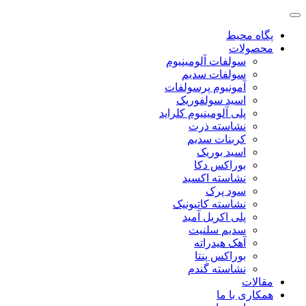
پگاه محیط
محصولات
سولفات آلومینیوم
سولفات سدیم
آمونیوم پرسولفات
اسید سولفوریک
پلی آلومینیوم کلراید
نشاسته ذرت
کربنات سدیم
اسید بوریک
بوراکس دکا
نشاسته اکسید
سود پرک
نشاسته کاتیونیک
پلی اکریل آمید
سدیم سلنیت
آهک هیدراته
بوراکس پنتا
نشاسته گندم
مقالات
همکاری با ما