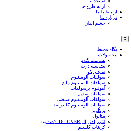
استخدام
ارائه طرح ها
ارتباط با ما
درباره ما
چشم انداز
X
پگاه محیط
محصولات
نشاسته گندم
نشاسته ذرت
سود پرک
سولفات آلومینیوم
سولفات آلومینیوم مایع
آمونیوم پرسولفات
سولفات سدیم
سولفات آلومینیوم صنعتی
سولفات آلومینیوم 17 درصد
پرکلرین
متانول
آنتی باکتریال ODO OVER(ضد بو)
کربنات کلسیم