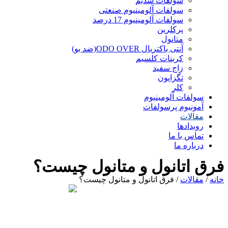
سولفات سدیم
سولفات آلومینیوم صنعتی
سولفات آلومینیوم 17 درصد
پرکلرین
متانول
آنتی باکتریال ODO OVER(ضد بو)
کربنات کلسیم
زاج سفید
تگزاپون
کلر
سولفات آلومینیوم
آمونیوم پرسولفات
مقالات
رویدادها
تماس با ما
درباره ما
فرق اتانول و متانول چیست؟
خانه
/
مقالات
/ فرق اتانول و متانول چیست؟