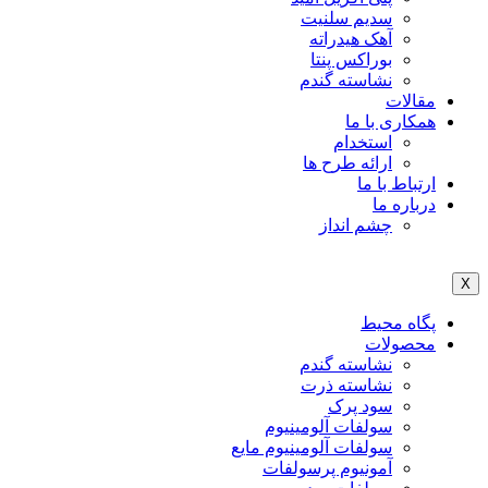
سدیم سلنیت
آهک هیدراته
بوراکس پنتا
نشاسته گندم
مقالات
همکاری با ما
استخدام
ارائه طرح ها
ارتباط با ما
درباره ما
چشم انداز
X
پگاه محیط
محصولات
نشاسته گندم
نشاسته ذرت
سود پرک
سولفات آلومینیوم
سولفات آلومینیوم مایع
آمونیوم پرسولفات