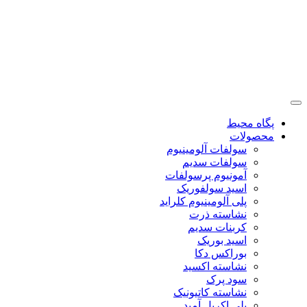
پگاه محیط
محصولات
سولفات آلومینیوم
سولفات سدیم
آمونیوم پرسولفات
اسید سولفوریک
پلی آلومینیوم کلراید
نشاسته ذرت
کربنات سدیم
اسید بوریک
بوراکس دکا
نشاسته اکسید
سود پرک
نشاسته کاتیونیک
پلی اکریل آمید