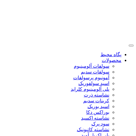
پگاه محیط
محصولات
سولفات آلومینیوم
سولفات سدیم
آمونیوم پرسولفات
اسید سولفوریک
پلی آلومینیوم کلراید
نشاسته ذرت
کربنات سدیم
اسید بوریک
بوراکس دکا
نشاسته اکسید
سود پرک
نشاسته کاتیونیک
پلی اکریل آمید