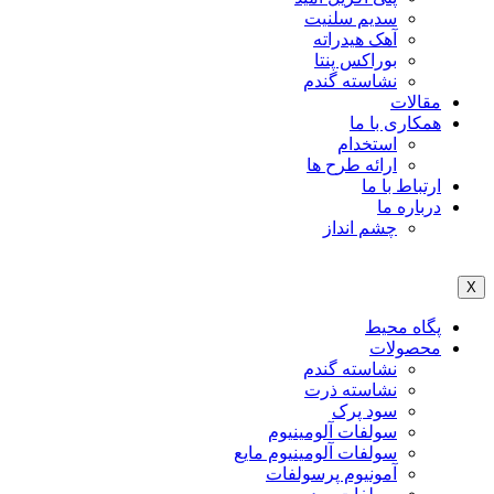
سدیم سلنیت
آهک هیدراته
بوراکس پنتا
نشاسته گندم
مقالات
همکاری با ما
استخدام
ارائه طرح ها
ارتباط با ما
درباره ما
چشم انداز
X
پگاه محیط
محصولات
نشاسته گندم
نشاسته ذرت
سود پرک
سولفات آلومینیوم
سولفات آلومینیوم مایع
آمونیوم پرسولفات