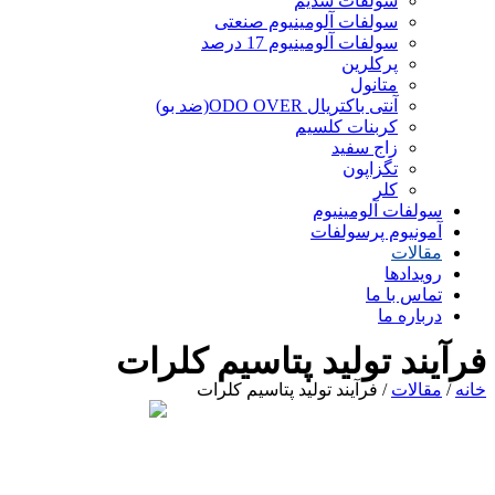
سولفات سدیم
سولفات آلومینیوم صنعتی
سولفات آلومینیوم 17 درصد
پرکلرین
متانول
آنتی باکتریال ODO OVER(ضد بو)
کربنات کلسیم
زاج سفید
تگزاپون
کلر
سولفات آلومینیوم
آمونیوم پرسولفات
مقالات
رویدادها
تماس با ما
درباره ما
فرآیند تولید پتاسیم کلرات
خانه
/
مقالات
/ فرآیند تولید پتاسیم کلرات