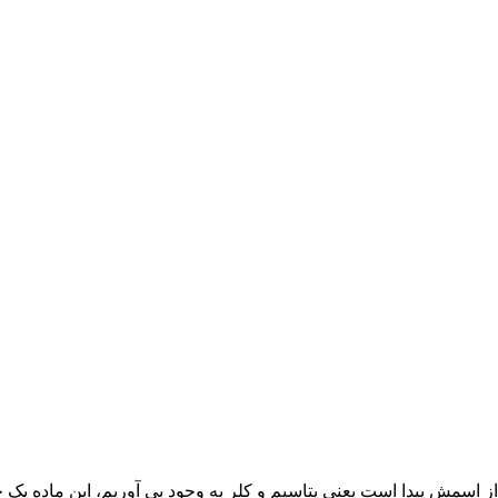
از اسمش پیدا است یعنی پتاسیم و کلر به وجود بی آوریم، این ماده ی