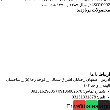
ISO10002 در سال ۱۳۸۹ و ۱۳۹۰ شده است.
محصولات پربازدید
نشاسته کاتیونیک
نشاسته گندم
آمونیوم پرسولفات
سولفات آلومینیوم
بوراکس دکا و پنتا
آهک هیدراته
ارتباط با ما
آدرس: اصفهان _خیابان اشراق شمالی _ کوچه رجا (۵) _ ساختمان
الهیه _ واحد ۱۰۳
شماره تماس: 09136802676 / 09131629805
تلفن: 03131331878
Envelope
Whatsapp
Instag