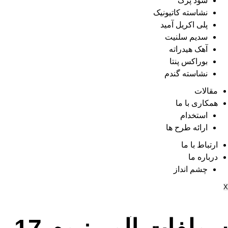
سود پرک
نشاسته کاتیونیک
پلی اکریل آمید
سدیم سلنیت
آهک هیدراته
بوراکس پنتا
نشاسته گندم
مقالات
همکاری با ما
استخدام
ارائه طرح ها
ارتباط با ما
درباره ما
چشم انداز
X