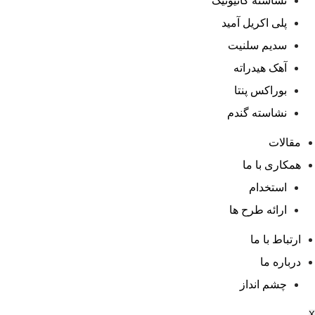
نشاسته کاتیونیک
پلی اکریل آمید
سدیم سلنیت
آهک هیدراته
بوراکس پنتا
نشاسته گندم
مقالات
همکاری با ما
استخدام
ارائه طرح ها
ارتباط با ما
درباره ما
چشم انداز
X