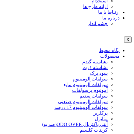
استخدام
ارائه طرح ها
ارتباط با ما
درباره ما
چشم انداز
X
پگاه محیط
محصولات
نشاسته گندم
نشاسته ذرت
سود پرک
سولفات آلومینیوم
سولفات آلومینیوم مایع
آمونیوم پرسولفات
سولفات سدیم
سولفات آلومینیوم صنعتی
سولفات آلومینیوم 17 درصد
پرکلرین
متانول
آنتی باکتریال ODO OVER(ضد بو)
کربنات کلسیم