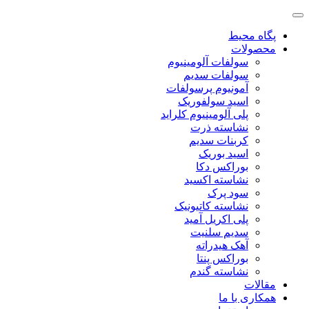
پگاه محیط
محصولات
سولفات آلومینیوم
سولفات سدیم
آمونیوم پرسولفات
اسید سولفوریک
پلی آلومینیوم کلراید
نشاسته ذرت
کربنات سدیم
اسید بوریک
بوراکس دکا
نشاسته اکسید
سود پرک
نشاسته کاتیونیک
پلی اکریل آمید
سدیم سلنیت
آهک هیدراته
بوراکس پنتا
نشاسته گندم
مقالات
همکاری با ما