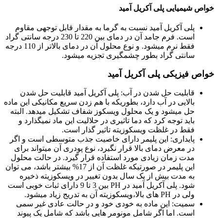
خواص شیمیایی پلی آکریل آمید
پلی آکریل آمید نسبت به گرما به مقدار قابل توجهی مقاوم
است. فرم جامد آن در دمای بین 220 تا 230 درجه سانتی گراد
فقط نرم میشود. و نوع محلول آن در دمای بالاتر از 110 درجه
سانتی گراد بطور چشمگیری تجزیه میشود.
خواص فیزیکی پلی آکریل آمید
قابلیت حل شدن در آب: پلی آکریل آمید قابلیت حل شدن
بالایی در آب دارد، بطوریکه با هم زدن سریع مکانیکی این ماده
حل میشود و یک محلول ویسکوز شفاف تشکیل میدهد. البته
باید توجه کرد که دما تاثیری در حلالیت این ماد نمیگذارد و
فقط در غلظت ویسکوزیته تاثیر گذار است.
پایداری: این پلیمر دارای خاصیت جذب متوسطی است و اگر
در معرض دمای بالا قرار نگیرد، نوع پودری آن میتواند برای
مدت زمان زیادی مورد استفاده قرار گیرد. در حالت محلول
این پلیمر در صورتیکه غلظت آن از 17% بیشتر باشد، می توان
به مدت بیش از یک سال بدون تغییر در ویسکوزیته ذخیره
شود. پلی آکریل آمید در PH بین 3 تا 9 دارای ثبات خوبی است
ولی در PH های بالا،ویسکوزیته آن به تدریج زیاد میشود.
سمیت: این ماده به خودی خود و در حالت عادی غیر سمی
است. اما اگر شامل مونومر هایی باشد که شامل یک پیوند