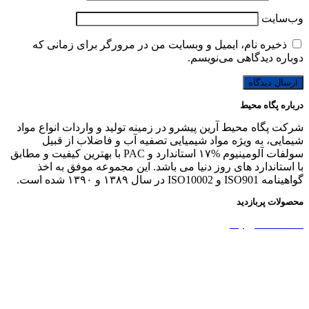
وب‌سایت
ذخیره نام، ایمیل و وبسایت من در مرورگر برای زمانی که
دوباره دیدگاهی می‌نویسم.
درباره پگاه محیط
شرکت پگاه محیط آرین پیشرو در زمینه تولید و واردات انواع مواد
شیمایی، به ویژه مواد شیمیایی تصفیه آب و فاضلاب از قبیل
سولفات آلومینیوم %۱۷ استاندارد و PAC با بهترین کیفیت و مطابق
با استاندارد های روز دنیا می باشد. این مجموعه موفق به اخذ
گواهینامه ISO901 و ISO10002 در سال ۱۳۸۹ و ۱۳۹۰ شده است.
محصولات پربازدید
نشاسته کاتیونیک
نشاسته گندم
آمونیوم پرسولفات
سولفات آلومینیوم