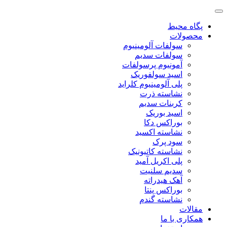
پگاه محیط
محصولات
سولفات آلومینیوم
سولفات سدیم
آمونیوم پرسولفات
اسید سولفوریک
پلی آلومینیوم کلراید
نشاسته ذرت
کربنات سدیم
اسید بوریک
بوراکس دکا
نشاسته اکسید
سود پرک
نشاسته کاتیونیک
پلی اکریل آمید
سدیم سلنیت
آهک هیدراته
بوراکس پنتا
نشاسته گندم
مقالات
همکاری با ما