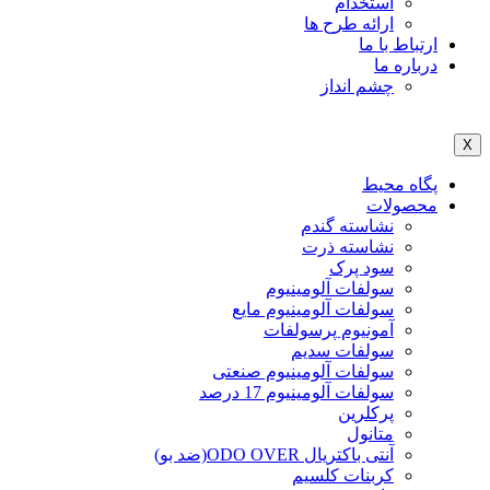
استخدام
ارائه طرح ها
ارتباط با ما
درباره ما
چشم انداز
X
پگاه محیط
محصولات
نشاسته گندم
نشاسته ذرت
سود پرک
سولفات آلومینیوم
سولفات آلومینیوم مایع
آمونیوم پرسولفات
سولفات سدیم
سولفات آلومینیوم صنعتی
سولفات آلومینیوم 17 درصد
پرکلرین
متانول
آنتی باکتریال ODO OVER(ضد بو)
کربنات کلسیم