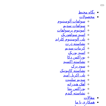
پگاه محیط
محصولات
سولفات آلومینیوم
سولفات سدیم
آمونیوم پرسولفات
اسید سولفوریک
پلی آلومینیوم کلراید
نشاسته ذرت
کربنات سدیم
اسید بوریک
بوراکس دکا
نشاسته اکسید
سود پرک
نشاسته کاتیونیک
پلی اکریل آمید
سدیم سلنیت
آهک هیدراته
بوراکس پنتا
نشاسته گندم
مقالات
همکاری با ما