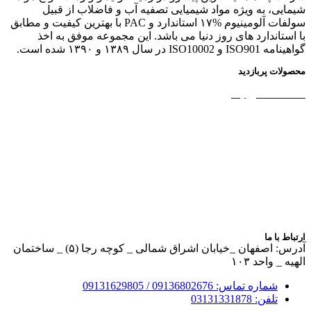
شیمایی، به ویژه مواد شیمیایی تصفیه آب و فاضلاب از قبیل
سولفات آلومینیوم %۱۷ استاندارد و PAC با بهترین کیفیت و مطابق
با استاندارد های روز دنیا می باشد. این مجموعه موفق به اخذ
گواهینامه ISO901 و ISO10002 در سال ۱۳۸۹ و ۱۳۹۰ شده است.
محصولات پربازدید
نشاسته کاتیونیک
نشاسته گندم
آمونیوم پرسولفات
سولفات آلومینیوم
بوراکس دکا و پنتا
آهک هیدراته
ارتباط با ما
آدرس: اصفهان _خیابان اشراق شمالی _ کوچه رجا (۵) _ ساختمان
الهیه _ واحد ۱۰۳
شماره تماس: 09136802676 / 09131629805
تلفن: 03131331878