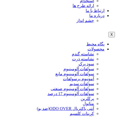
استخدام
ارائه طرح ها
ارتباط با ما
درباره ما
چشم انداز
X
پگاه محیط
محصولات
نشاسته گندم
نشاسته ذرت
سود پرک
سولفات آلومینیوم
سولفات آلومینیوم مایع
آمونیوم پرسولفات
سولفات سدیم
سولفات آلومینیوم صنعتی
سولفات آلومینیوم 17 درصد
پرکلرین
متانول
آنتی باکتریال ODO OVER(ضد بو)
کربنات کلسیم