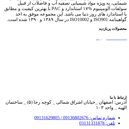
شیمایی، به ویژه مواد شیمیایی تصفیه آب و فاضلاب از قبیل
سولفات آلومینیوم %۱۷ استاندارد و PAC با بهترین کیفیت و مطابق
با استاندارد های روز دنیا می باشد. این مجموعه موفق به اخذ
گواهینامه ISO901 و ISO10002 در سال ۱۳۸۹ و ۱۳۹۰ شده است.
محصولات پربازدید
نشاسته کاتیونیک
نشاسته گندم
آمونیوم پرسولفات
سولفات آلومینیوم
بوراکس دکا و پنتا
آهک هیدراته
ارتباط با ما
آدرس: اصفهان _خیابان اشراق شمالی _ کوچه رجا (۵) _ ساختمان
الهیه _ واحد ۱۰۳
شماره تماس: 09136802676 / 09131629805
تلفن: 03131331878