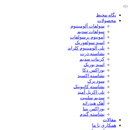
پگاه محیط
محصولات
سولفات آلومینیوم
سولفات سدیم
آمونیوم پرسولفات
اسید سولفوریک
پلی آلومینیوم کلراید
نشاسته ذرت
کربنات سدیم
اسید بوریک
بوراکس دکا
نشاسته اکسید
سود پرک
نشاسته کاتیونیک
پلی اکریل آمید
سدیم سلنیت
آهک هیدراته
بوراکس پنتا
نشاسته گندم
مقالات
همکاری با ما