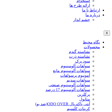
استخدام
ارائه طرح ها
ارتباط با ما
درباره ما
چشم انداز
X
پگاه محیط
محصولات
نشاسته گندم
نشاسته ذرت
سود پرک
سولفات آلومینیوم
سولفات آلومینیوم مایع
آمونیوم پرسولفات
سولفات سدیم
سولفات آلومینیوم صنعتی
سولفات آلومینیوم 17 درصد
پرکلرین
متانول
آنتی باکتریال ODO OVER(ضد بو)
کربنات کلسیم