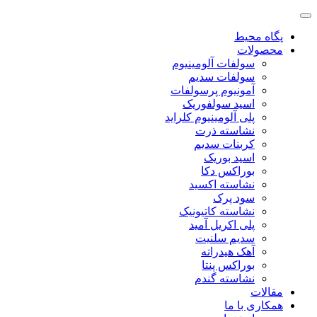
پگاه محیط
محصولات
سولفات آلومینیوم
سولفات سدیم
آمونیوم پرسولفات
اسید سولفوریک
پلی آلومینیوم کلراید
نشاسته ذرت
کربنات سدیم
اسید بوریک
بوراکس دکا
نشاسته اکسید
سود پرک
نشاسته کاتیونیک
پلی اکریل آمید
سدیم سلنیت
آهک هیدراته
بوراکس پنتا
نشاسته گندم
مقالات
همکاری با ما