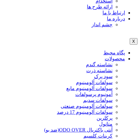
استخدام
ارائه طرح ها
ارتباط با ما
درباره ما
چشم انداز
X
پگاه محیط
محصولات
نشاسته گندم
نشاسته ذرت
سود پرک
سولفات آلومینیوم
سولفات آلومینیوم مایع
آمونیوم پرسولفات
سولفات سدیم
سولفات آلومینیوم صنعتی
سولفات آلومینیوم 17 درصد
پرکلرین
متانول
آنتی باکتریال ODO OVER(ضد بو)
کربنات کلسیم