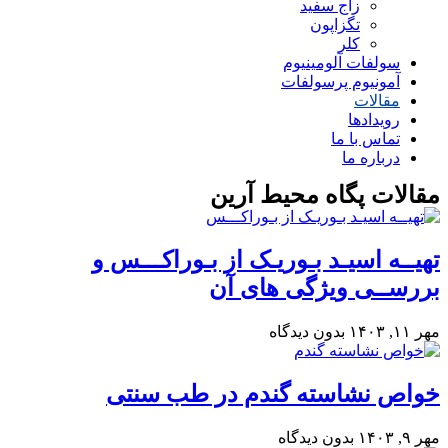
زاج سفید
تگزاپون
کلر
سولفات آلومینیوم
آمونیوم پرسولفات
مقالات
رویدادها
تماس با ما
درباره ما
مقالات پگاه محیط آرین
تهیــه اسیـد بـوریـک از بـوراکـــس و
بررســی ویژگی های آن
مهر ۱۱, ۱۴۰۳
بدون دیدگاه
خواص نشاسته گندم در طب سنتی
مهر ۹, ۱۴۰۳
بدون دیدگاه