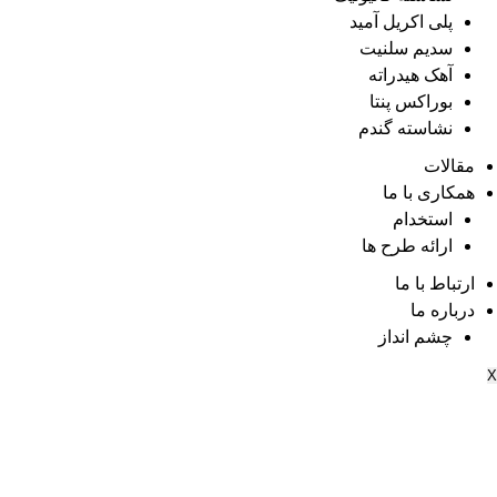
پلی اکریل آمید
سدیم سلنیت
آهک هیدراته
بوراکس پنتا
نشاسته گندم
مقالات
همکاری با ما
استخدام
ارائه طرح ها
ارتباط با ما
درباره ما
چشم انداز
X