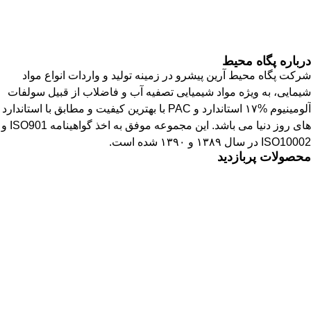
درباره پگاه محیط
شرکت پگاه محیط آرین پیشرو در زمینه تولید و واردات انواع مواد
شیمایی، به ویژه مواد شیمیایی تصفیه آب و فاضلاب از قبیل سولفات
آلومینیوم %۱۷ استاندارد و PAC با بهترین کیفیت و مطابق با استاندارد
های روز دنیا می باشد. این مجموعه موفق به اخذ گواهینامه ISO901 و
ISO10002 در سال ۱۳۸۹ و ۱۳۹۰ شده است.
محصولات پربازدید
نشاسته کاتیونیک
نشاسته گندم
آمونیوم پرسولفات
سولفات آلومینیوم
بوراکس دکا و پنتا