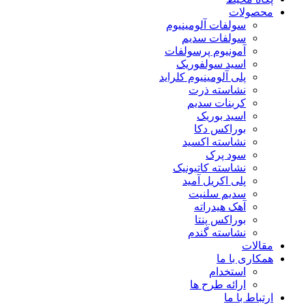
محصولات
سولفات آلومینیوم
سولفات سدیم
آمونیوم پرسولفات
اسید سولفوریک
پلی آلومینیوم کلراید
نشاسته ذرت
کربنات سدیم
اسید بوریک
بوراکس دکا
نشاسته اکسید
سود پرک
نشاسته کاتیونیک
پلی اکریل آمید
سدیم سلنیت
آهک هیدراته
بوراکس پنتا
نشاسته گندم
مقالات
همکاری با ما
استخدام
ارائه طرح ها
ارتباط با ما