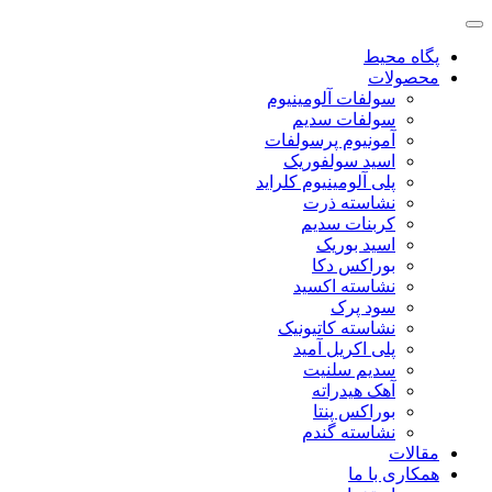
پگاه محیط
محصولات
سولفات آلومینیوم
سولفات سدیم
آمونیوم پرسولفات
اسید سولفوریک
پلی آلومینیوم کلراید
نشاسته ذرت
کربنات سدیم
اسید بوریک
بوراکس دکا
نشاسته اکسید
سود پرک
نشاسته کاتیونیک
پلی اکریل آمید
سدیم سلنیت
آهک هیدراته
بوراکس پنتا
نشاسته گندم
مقالات
همکاری با ما