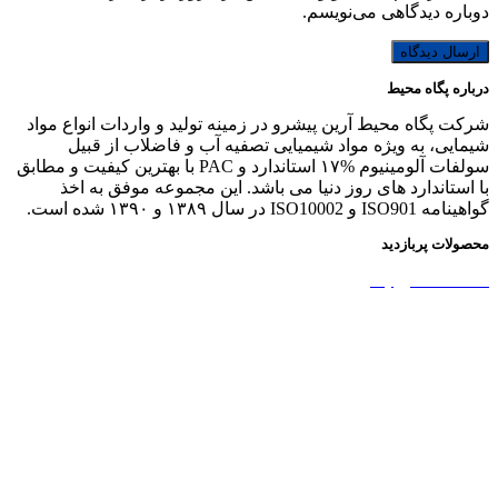
دوباره دیدگاهی می‌نویسم.
درباره پگاه محیط
شرکت پگاه محیط آرین پیشرو در زمینه تولید و واردات انواع مواد
شیمایی، به ویژه مواد شیمیایی تصفیه آب و فاضلاب از قبیل
سولفات آلومینیوم %۱۷ استاندارد و PAC با بهترین کیفیت و مطابق
با استاندارد های روز دنیا می باشد. این مجموعه موفق به اخذ
گواهینامه ISO901 و ISO10002 در سال ۱۳۸۹ و ۱۳۹۰ شده است.
محصولات پربازدید
نشاسته کاتیونیک
نشاسته گندم
آمونیوم پرسولفات
سولفات آلومینیوم
بوراکس دکا و پنتا
آهک هیدراته