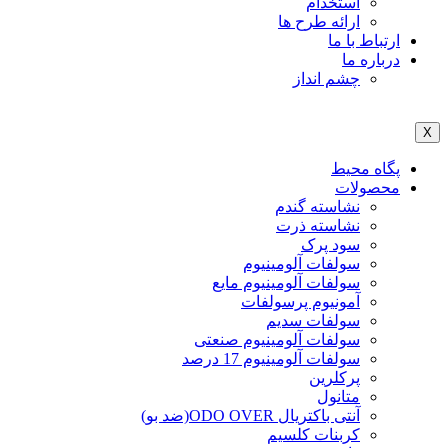
استخدام
ارائه طرح ها
ارتباط با ما
درباره ما
چشم انداز
X
پگاه محیط
محصولات
نشاسته گندم
نشاسته ذرت
سود پرک
سولفات آلومینیوم
سولفات آلومینیوم مایع
آمونیوم پرسولفات
سولفات سدیم
سولفات آلومینیوم صنعتی
سولفات آلومینیوم 17 درصد
پرکلرین
متانول
آنتی باکتریال ODO OVER(ضد بو)
کربنات کلسیم