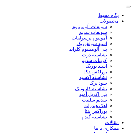
پگاه محیط
محصولات
سولفات آلومینیوم
سولفات سدیم
آمونیوم پرسولفات
اسید سولفوریک
پلی آلومینیوم کلراید
نشاسته ذرت
کربنات سدیم
اسید بوریک
بوراکس دکا
نشاسته اکسید
سود پرک
نشاسته کاتیونیک
پلی اکریل آمید
سدیم سلنیت
آهک هیدراته
بوراکس پنتا
نشاسته گندم
مقالات
همکاری با ما