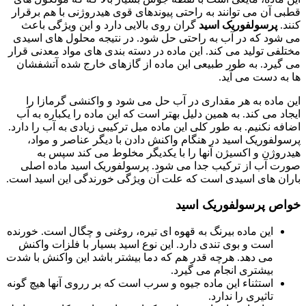
قطبی آن می توانند به راحتی پیوندهای قوی هیدروژنی با هم برقرار
کنند.
پرسولفوریک اسید
گران روی بالایی دارد و این ویژگی باعث
می شود که در آب به راحتی حل شود. در نتیجه محلول های اسیدی
مختلفی تولید می کند. این ماده در دسته بندی های مواد معدنی قرار
می گیرد. به طور طبیعی این ماده از گازهای خارج شده آتشفشان
ها به دست می آید.
این ماده به هر مقداری در آب حل می شود و واکنشی گرمازا را
ایجاد می کند. به همین دلیل بهتر است که این ماده را یکباره به آب
اضافه نکنیم. به طور کلی این ماده میل ترکیبی زیادی به آب را دارد.
پرسولفوریک اسید در هنگام واکنش دادن با دیگر عناصر و مواد،
هیدروژن و اکسیژن آنها را با یکدیگر مخلوط می کند سپس به
صورت آب از ترکیب جدا می شود. پرسولفوریک اسید ماده اصلی
باران های اسیدی است که علت آن ویژگی خورندگی این اسید است.
خواص پرسولفوریک اسید
این ماده بیرنگ به قهوه ای تیره، روغنی و چگال است. خورنده
است و بوی تندی دارد. این نوع اسید بسیار با فلزات واکنش
می دهد. هرچه قدر هم که دما بیشتر باشد این واکنش با شدت
بیشتری انجام می گیرد.
استثناء این ماده جیوه و سرب است که بر رروی آنها هیچ گونه
تاثیری را ندارد.