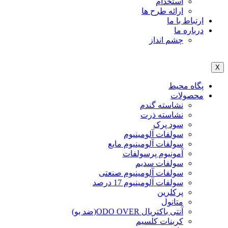
استخدام
ارائه طرح ها
ارتباط با ما
درباره ما
چشم انداز
X
پگاه محیط
محصولات
نشاسته گندم
نشاسته ذرت
سود پرک
سولفات آلومینیوم
سولفات آلومینیوم مایع
آمونیوم پرسولفات
سولفات سدیم
سولفات آلومینیوم صنعتی
سولفات آلومینیوم 17 درصد
پرکلرین
متانول
آنتی باکتریال ODO OVER(ضد بو)
کربنات کلسیم