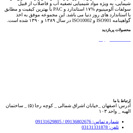
شیمایی، به ویژه مواد شیمیایی تصفیه آب و فاضلاب از قبیل
سولفات آلومینیوم %۱۷ استاندارد و PAC با بهترین کیفیت و مطابق
با استاندارد های روز دنیا می باشد. این مجموعه موفق به اخذ
گواهینامه ISO901 و ISO10002 در سال ۱۳۸۹ و ۱۳۹۰ شده است.
محصولات پربازدید
نشاسته کاتیونیک
نشاسته گندم
آمونیوم پرسولفات
سولفات آلومینیوم
بوراکس دکا و پنتا
آهک هیدراته
ارتباط با ما
آدرس: اصفهان _خیابان اشراق شمالی _ کوچه رجا (۵) _ ساختمان
الهیه _ واحد ۱۰۳
شماره تماس: 09136802676 / 09131629805
تلفن: 03131331878