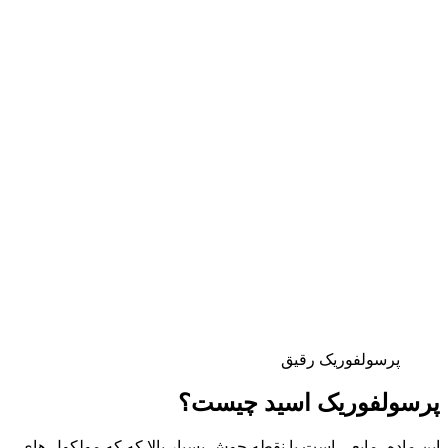
پرسولفوریک رقیق
پرسولفوریک اسید چیست؟
این ماده، مایعی است با نقطه جوش بسیار بالا که که مولکول های