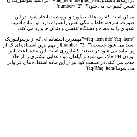
در ارتباط باشید.[/faq_item][faq_item title=”اگر اسید سولفوریک را
تنفس کنیم چه می شود؟” number=”2″]
ممکن است که ریه ها آب بیاورد و برونشیت ایجاد شود. در این
صورت، سرفه، خلط و تنگی نفس را همراه دارد. این ماده آسیب
شدیدی را به معده و دستگاه تنفسی و دندان ها وارد می کند.
[/faq_item][faq_item title=”مهمترین استفاده ای که از پرسولفوریک
اسید می شود چیست؟” number=”3″]از مهم ترین استفاده ای که از
این ماده می شود در صنعت کشاورزی است. این ماده باعث پایین
آوردن PH خاک می شود و گیاهان مواد غذایی بیشتری را از خاک
جذب می کنند. در صنعت کود نیز از این ماده استفاده های فراوانی
می شود.[/faq_item][/faq]