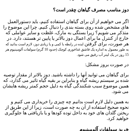
دوز مناسب مصرف گیاهان چقدر است؟
اگر می خواهیم از آن برای گیاهان استفاده کنیم، باید دستورالعمل
های مشخص شده روی بسته بندی را دنبال کنیم. چرا این موضوع را
متذکر می شویم؟ زیرا بستگی به مارک، غلظت و سایر عواملی که
خارج از کنترل ما برای اعمال دوز بالاتر یا پایین تر هستند، دارد. در
هر صورت، برای گرفتن
ایده
در رابطه با
کمی و یا زیادی دوز، لازم است بدانید که
به طور معمول به اندازه یک قاشق غذاخوری کوچک (حدود 10 گرم) سولفات آلومینیوم هر
15 روز در یک لیتر آب رقیق می شود.
در صورت بروز مشکل:
برای گیاهان می توانید آنها را داشته باشید. دوز بالاتر از مقدار توصیه
شده بر سیستم ریشه گیاه و بنابراین بر بقیه گیاه تاثیر می گذارد، که
همین موضوع سبب شکنندگی گیاه به دلیل حجم کمتر ریشه هایشان
می شود.
به همین دلیل لازم است بدانیم چه چیزی را خریداری می کنیم و
نحوه صحیح استفاده از آن به چه صورت است، زیرا از این طریق از
ریختن گلدان های خود به داخل توده کودها و یا بازیافتی ها جلوگیری
خواهید کرد.
خرید سولفات آلومینیوم