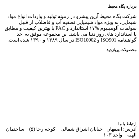
درباره پگاه محیط
شرکت پگاه محیط آرین پیشرو در زمینه تولید و واردات انواع مواد
شیمایی، به ویژه مواد شیمیایی تصفیه آب و فاضلاب از قبیل
سولفات آلومینیوم %۱۷ استاندارد و PAC با بهترین کیفیت و مطابق
با استاندارد های روز دنیا می باشد. این مجموعه موفق به اخذ
گواهینامه ISO901 و ISO10002 در سال ۱۳۸۹ و ۱۳۹۰ شده است.
محصولات پربازدید
نشاسته کاتیونیک
نشاسته گندم
آمونیوم پرسولفات
سولفات آلومینیوم
بوراکس دکا و پنتا
آهک هیدراته
ارتباط با ما
آدرس: اصفهان _خیابان اشراق شمالی _ کوچه رجا (۵) _ ساختمان
الهیه _ واحد ۱۰۳