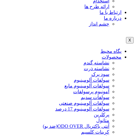
استخدام
ارائه طرح ها
ارتباط با ما
درباره ما
چشم انداز
X
پگاه محیط
محصولات
نشاسته گندم
نشاسته ذرت
سود پرک
سولفات آلومینیوم
سولفات آلومینیوم مایع
آمونیوم پرسولفات
سولفات سدیم
سولفات آلومینیوم صنعتی
سولفات آلومینیوم 17 درصد
پرکلرین
متانول
آنتی باکتریال ODO OVER(ضد بو)
کربنات کلسیم