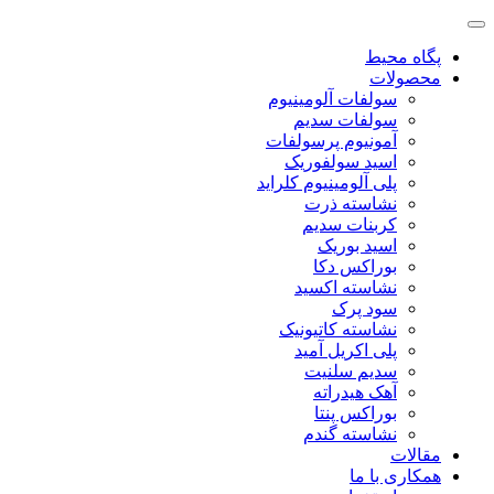
پگاه محیط
محصولات
سولفات آلومینیوم
سولفات سدیم
آمونیوم پرسولفات
اسید سولفوریک
پلی آلومینیوم کلراید
نشاسته ذرت
کربنات سدیم
اسید بوریک
بوراکس دکا
نشاسته اکسید
سود پرک
نشاسته کاتیونیک
پلی اکریل آمید
سدیم سلنیت
آهک هیدراته
بوراکس پنتا
نشاسته گندم
مقالات
همکاری با ما