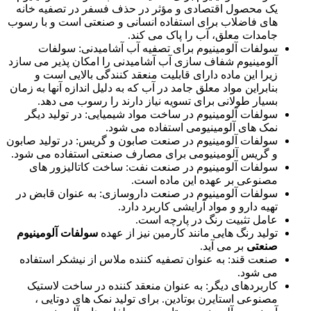
یک محصول اقتصادی و مؤثر در حذف فسفر در تصفیه خانه
های فاضلاب برای استفاده انسانی و صنعتی است و با رسوب
جامدات معلق، آب را پاک می کند.
سولفات آلومینیوم برای تصفیه آب آشامیدنی: سولفات
آلومینیوم شفاف سازی آب آشامیدنی را امکان پذیر می سازد
زیرا این ماده دارای قابلیت منعقد کنندگی بالایی است و
بنابراین مواد معلق جامد در آب که به دلیل اندازه آنها به زمان
بسیار طولانی برای تسویه نیاز دارند را رسوب می دهد.
سولفات آلومینیوم در ساخت مواد شیمیایی: در تولید دیگر
نمک های آلومینیومی استفاده می شود.
سولفات آلومینیوم در صنعت صابون و گریس: در تولید صابون
و گریس آلومینیومی برای مصارف صنعتی استفاده می شود.
سولفات آلومینیوم در صنعت نفت: ساخت کاتالیزور های
مصنوعی بر عهده این ماده است.
سولفات آلومینیوم در صنعت داروسازی: به عنوان قابض در
تهیه دارو و مواد آرایشی کاربرد دارد.
عامل تثبیت رنگ در پارچه است.
تولید رنگ هایی مانند کارمین نیز از عهده
سولفات آلومینیوم
صنعتی
بر می آید.
صنعت قند: به عنوان تصفیه کننده ملاس از نیشکر استفاده
می شود.
کاربردهای دیگر: به عنوان منعقد کننده در ساخت لاستیک
مصنوعی استایرن بوتادین. برای تولید نمک های دوتایی ،