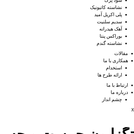
سود پرک
نشاسته کاتیونیک
پلی اکریل آمید
سدیم سلنیت
آهک هیدراته
بوراکس پنتا
نشاسته گندم
مقالات
همکاری با ما
استخدام
ارائه طرح ها
ارتباط با ما
درباره ما
چشم انداز
X